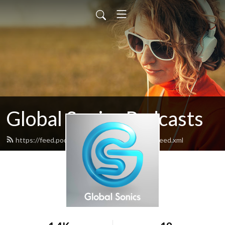
Global Sonics Podcasts
https://feed.podbean.com/GlobalOsloMusic/feed.xml